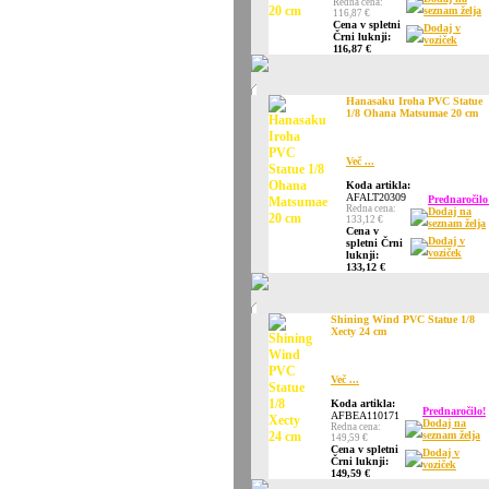
Redna cena:
seznam želja
116,87 €
Cena v spletni
Dodaj v
Črni luknji:
voziček
116,87 €
Hanasaku Iroha PVC Statue
1/8 Ohana Matsumae 20 cm
Več ...
Koda artikla:
AFALT20309
Prednaročilo
Redna cena:
Dodaj na
133,12 €
seznam želja
Cena v
Dodaj v
spletni Črni
voziček
luknji:
133,12 €
Shining Wind PVC Statue 1/8
Xecty 24 cm
Več ...
Koda artikla:
Prednaročilo!
AFBEA110171
Dodaj na
Redna cena:
seznam želja
149,59 €
Cena v spletni
Dodaj v
Črni luknji:
voziček
149,59 €