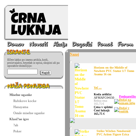
Nazaj
Iščete lahko po imenu artikla, kodi,
proizvajalcu, besedah iz opisa, skupini ali pa
uporabite domišljijo:
Horizon on the Middle of
Nowhere PVC Statue 1/7 Tomo
Asama 16 cm
Več ...
Koda artikla:
Miselne uganke
Prednaročilo
AFMAFC04150
Dodaj na
Rubikove kocke
Redna cena:
seznam želja
165,75 €
Hanayama
Cena v spletni
Dodaj v
Črni luknji:
voziček
Ostale miselne uganke
165,75 €
Klasi?ne igre
?ah
Poker
Strike Witches Nendoroid
PVC Action Figure Erica