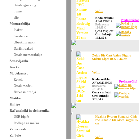
Ostale igre vlog
nume
Več ...
alie
Koda artikla:
Prednaročilo!
AFALT20317
Memorabilija
Dodaj na
Redna cena:
seznam želja
194,45 €
Plakati
Cena v spletni
Dodaj v
Črni luknji:
voziček
Skodelice
194,45 €
Obeski in nakit
Darilni paketi
Ostala memorabilija
Zoids Die Cast Action Figure
Shield Liger DCS-J 44 cm
Sestavljanke
Kocke
Več ...
Modelarstvo
Revell
Koda artikla:
Prednaročilo!
AFYAM349629
Dodaj na
Ostali modeli
Redna cena:
seznam želja
331,34 €
Barve in orodja
Cena v spletni
Dodaj v
Črni luknji:
voziček
Mistika
331,34 €
Knjige
Ra?unalniki in elektronika
USB klju?i
Hyakka Ryoran Samurai Girls
PVC Statue 1/8 Gisen Yagyu 25
Podlage za mi?ko
cm
Za na zrak
Za ?olo
Več ...