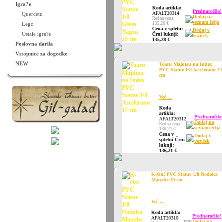
Igra?e
Koda artikla:
Prednaročilo!
AFALT20314
Quercetti
Dodaj na
Redna cena:
seznam želja
Lego
135,28 €
Cena v spletni
Dodaj v
Ostale igra?e
Črni luknji:
voziček
135,28 €
Poslovna darila
Vstopnice za dogodke
NEW
Toaru Majutsu no Index
PVC Statue 1/8 Accelerator 1
cm
Več ...
Koda
artikla:
Prednaročilo
AFALT20312
Dodaj na
Redna cena:
seznam želja
136,21 €
Cena v
Dodaj v
spletni Črni
voziček
luknji:
136,21 €
K-On! PVC Statue 1/8 Nodoka
Manabe 20 cm
Več ...
Koda artikla:
Prednaročilo!
AFALT20310
Dodaj na