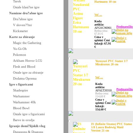
Tarok
Hartmann 10 cm
Ostale klasi?ne igre
Namizne dru?abne igre
Več ...
Dru?abne igre
Koda
artikla:
V sloven??ini
Prednaročilo
AFGSC96961
Dodaj na
Kickstarter
Redna cena:
seznam želja
67,91 €
Karte za zbiranje
Cena v
Dodaj v
spletni Črni
voziček
Magic the Gathering
luknji: 67,91
€
Yu-Gi-Oh
Pokemon
Arkham Horror LCG
Yuruyuri PVC Statue 1/7
Mirakurun 20 cm
Flesh and Blood
Ostale igre za zbiranje
Več ...
Dodatna Oprema
Koda
Igre s figuricami
artikla:
Prednaročilo
Shadespire
AFALT20318
Dodaj na
Redna cena:
seznam želja
Warhammer
154,60 €
Cena v
Dodaj v
Warhammer 40k
spletni Črni
voziček
luknji:
Blood Bowl
154,60 €
Ostale igre s figuricami
Barve in orodja
IS (Infinite Stratos) PVC Statue
Igranje domi?lijskih vlog
1/8 Laura Bodewig Maid
Version 21 cm
Dungeons & Dragons