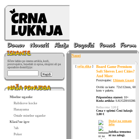
Nazaj
Iščete lahko po imenu artikla, kodi,
proizvajalcu, besedah iz opisa, skupini ali pa
[
večja slika
]
Board Game Premium
uporabite domišljijo:
Soft Sleeves Lost Cities?
And More
Proizvajalec:
Ultimate Guard
Ovitki za karte. 72x112mm, 60
kom v paketu.
Miselne uganke
Priporočena starost:
10+
Koda artikla:
SAUGD010286
Rubikove kocke
Redna cena: 3,00 €
Hanayama
Cena v spletni Črni luknji:
3,00 €
Ostale miselne uganke
Dodaj na seznam
Klasi?ne igre
želja
?ah
Izdelka trenutno
Poker
ni na zalogi.