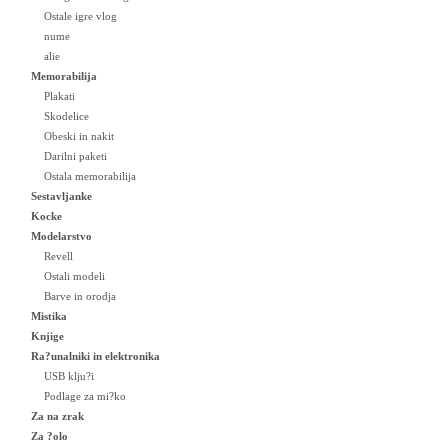
Ostale igre vlog
nume
alie
Memorabilija
Plakati
Skodelice
Obeski in nakit
Darilni paketi
Ostala memorabilija
Sestavljanke
Kocke
Modelarstvo
Revell
Ostali modeli
Barve in orodja
Mistika
Knjige
Ra?unalniki in elektronika
USB klju?i
Podlage za mi?ko
Za na zrak
Za ?olo