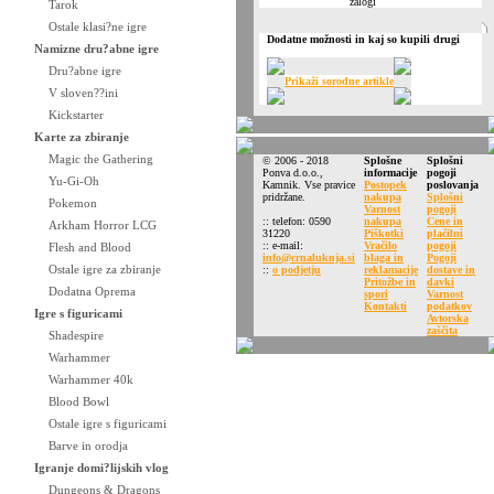
Tarok
Ostale klasi?ne igre
Dodatne možnosti in kaj so kupili drugi
Namizne dru?abne igre
Dru?abne igre
Prikaži sorodne artikle
V sloven??ini
Kickstarter
Karte za zbiranje
Magic the Gathering
© 2006 - 2018
Splošne
Splošni
Ponva d.o.o.,
informacije
pogoji
Yu-Gi-Oh
Kamnik. Vse pravice
Postopek
poslovanja
pridržane.
nakupa
Splošni
Pokemon
Varnost
pogoji
:: telefon: 0590
nakupa
Cene in
Arkham Horror LCG
31220
Piškotki
plačilni
:: e-mail:
Vračilo
pogoji
Flesh and Blood
info@crnaluknja.si
blaga in
Pogoji
Ostale igre za zbiranje
::
o podjetju
reklamacije
dostave in
Pritožbe in
davki
Dodatna Oprema
spori
Varnost
Kontakti
podatkov
Igre s figuricami
Avtorska
zaščita
Shadespire
Warhammer
Warhammer 40k
Blood Bowl
Ostale igre s figuricami
Barve in orodja
Igranje domi?lijskih vlog
Dungeons & Dragons