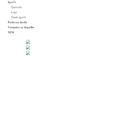
Igra?e
Quercetti
Lego
Ostale igra?e
Poslovna darila
Vstopnice za dogodke
NEW