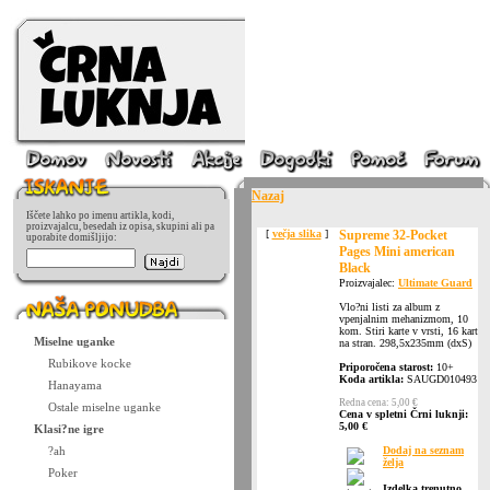
Nazaj
Iščete lahko po imenu artikla, kodi,
proizvajalcu, besedah iz opisa, skupini ali pa
[
večja slika
]
Supreme 32-Pocket
uporabite domišljijo:
Pages Mini american
Black
Proizvajalec:
Ultimate Guard
Vlo?ni listi za album z
vpenjalnim mehanizmom, 10
kom. Stiri karte v vrsti, 16 kart
Miselne uganke
na stran. 298,5x235mm (dxS)
Rubikove kocke
Priporočena starost:
10+
Koda artikla:
SAUGD010493
Hanayama
Redna cena: 5,00 €
Ostale miselne uganke
Cena v spletni Črni luknji:
5,00 €
Klasi?ne igre
?ah
Dodaj na seznam
želja
Poker
Izdelka trenutno