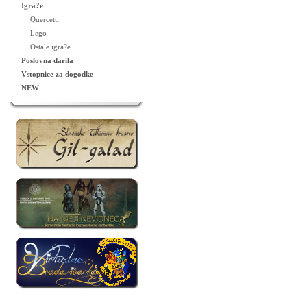
Igra?e
Quercetti
Lego
Ostale igra?e
Poslovna darila
Vstopnice za dogodke
NEW