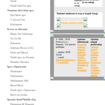
Tarok
ni na zalogi.
Ostale klasi?ne igre
Namizne dru?abne igre
Dodatne možnosti in kaj so kupili drugi
Dru?abne igre
V sloven??ini
Prikaži sorodne artikle
Kickstarter
Karte za zbiranje
Magic the Gathering
Yu-Gi-Oh
© 2006 - 2018
Splošne
Splošni
Ponva d.o.o.,
informacije
pogoji
Pokemon
Kamnik. Vse pravice
Postopek
poslovanja
pridržane.
nakupa
Splošni
Arkham Horror LCG
Varnost
pogoji
:: telefon: 0590
nakupa
Cene in
Flesh and Blood
31220
Piškotki
plačilni
Ostale igre za zbiranje
:: e-mail:
Vračilo
pogoji
info@crnaluknja.si
blaga in
Pogoji
Dodatna Oprema
::
o podjetju
reklamacije
dostave in
Pritožbe in
davki
Igre s figuricami
spori
Varnost
Kontakti
podatkov
Shadespire
Avtorska
zaščita
Warhammer
Warhammer 40k
Blood Bowl
Ostale igre s figuricami
Barve in orodja
Igranje domi?lijskih vlog
Dungeons & Dragons