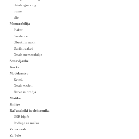
Ostale igre vlog
nume
alie
Memorabilija
Plakati
Skodelice
Obeski in nakit
Darilni paketi
Ostala memorabilija
Sestavljanke
Kocke
Modelarstvo
Revell
Ostali modeli
Barve in orodja
Mistika
Knjige
Ra?unalniki in elektronika
USB klju?i
Podlage za mi?ko
Za na zrak
Za ?olo