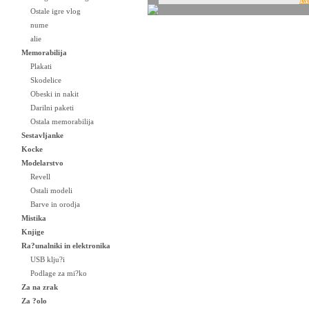
Avt
Ostale igre vlog
nume
alie
Memorabilija
Plakati
Skodelice
Obeski in nakit
Darilni paketi
Ostala memorabilija
Sestavljanke
Kocke
Modelarstvo
Revell
Ostali modeli
Barve in orodja
Mistika
Knjige
Ra?unalniki in elektronika
USB klju?i
Podlage za mi?ko
Za na zrak
Za ?olo