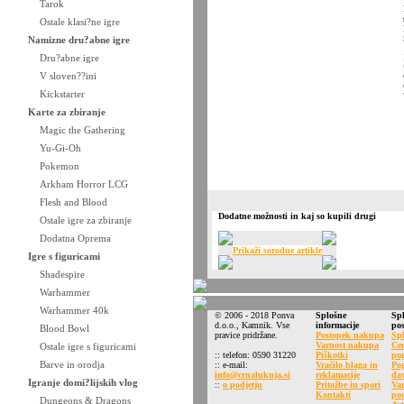
Tarok
Ostale klasi?ne igre
Namizne dru?abne igre
Dru?abne igre
V sloven??ini
Kickstarter
Karte za zbiranje
Magic the Gathering
Yu-Gi-Oh
Pokemon
Arkham Horror LCG
Flesh and Blood
Dodatne možnosti in kaj so kupili drugi
Ostale igre za zbiranje
Dodatna Oprema
Prikaži sorodne artikle
Igre s figuricami
Shadespire
Warhammer
Warhammer 40k
© 2006 - 2018 Ponva
Splošne
Spl
d.o.o., Kamnik. Vse
informacije
po
Blood Bowl
pravice pridržane.
Postopek nakupa
Spl
Varnost nakupa
Cen
Ostale igre s figuricami
:: telefon: 0590 31220
Piškotki
pog
Barve in orodja
:: e-mail:
Vračilo blaga in
Pog
info@crnaluknja.si
reklamacije
da
Igranje domi?lijskih vlog
::
o podjetju
Pritožbe in spori
Va
Kontakti
po
Dungeons & Dragons