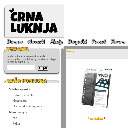
Nazaj
Iščete lahko po imenu artikla, kodi,
proizvajalcu, besedah iz opisa, skupini ali pa
uporabite domišljijo:
Miselne uganke
Rubikove kocke
Hanayama
Ostale miselne uganke
Klasi?ne igre
?ah
[
večja slika
]
Poker