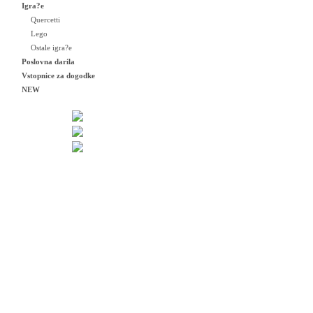
Igra?e
Quercetti
Lego
Ostale igra?e
Poslovna darila
Vstopnice za dogodke
NEW