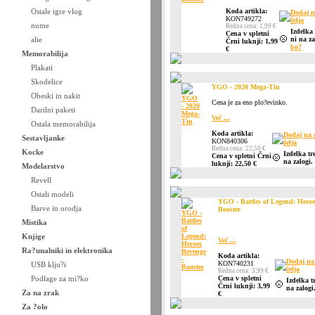
Ostale igre vlog
Koda artikla:
Dodaj n
KON749272
želja
nume
Redna cena: 1,99 €
Izdelka
Cena v spletni
alie
ni na z
Črni luknji: 1,99
bo?
€
Memorabilija
Plakati
Skodelice
YGO - 2020 Mega-Tin
Obeski in nakit
Cena je za eno plo?evinko.
Darilni paketi
Več ...
Ostala memorabilija
Koda artikla:
Dodaj na 
Sestavljanke
KON840306
želja
Redna cena: 22,50 €
Kocke
Izdelka tr
Cena v spletni Črni
na zalogi.
luknji: 22,50 €
Modelarstvo
Revell
Ostali modeli
YGO - Battles of Legend: Heroe
Barve in orodja
Booster
Mistika
Knjige
Več ...
Ra?unalniki in elektronika
Koda artikla:
Dodaj na
KON740231
USB klju?i
želja
Redna cena: 3,99 €
Podlage za mi?ko
Cena v spletni
Izdelka t
Črni luknji: 3,99
na zalogi
Za na zrak
€
Za ?olo