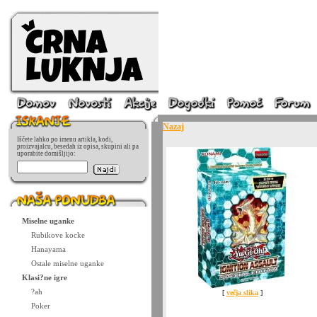
Nazaj
Iščete lahko po imenu artikla, kodi,
proizvajalcu, besedah iz opisa, skupini ali pa
uporabite domišljijo:
Miselne uganke
Rubikove kocke
Hanayama
Ostale miselne uganke
Klasi?ne igre
?ah
[
večja slika
]
Poker