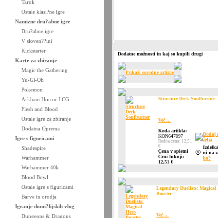
Tarok
Ostale klasi?ne igre
Namizne dru?abne igre
Dru?abne igre
V sloven??ini
Kickstarter
Dodatne možnosti in kaj so kupili drugi
Karte za zbiranje
Magic the Gathering
Prikaži sorodne artikle
Yu-Gi-Oh
Pokemon
Structure Deck Soulburner
Arkham Horror LCG
Flesh and Blood
Ostale igre za zbiranje
Več ...
Dodatna Oprema
Koda artikla:
Dodaj 
KON647097
Igre s figuricami
želja
Redna cena: 12,51
€
Izdelk
Shadespire
Cena v spletni
ni na z
Črni luknji:
Warhammer
bo?
12,51 €
Warhammer 40k
Blood Bowl
Ostale igre s figuricami
Legendary Duelists: Magical
Booster
Barve in orodja
Igranje domi?lijskih vlog
Več ...
Dungeons & Dragons