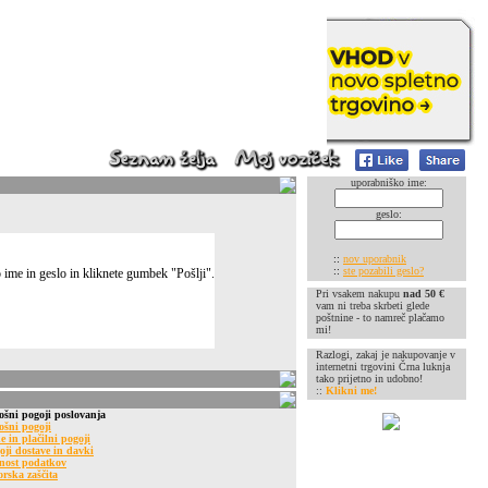
uporabniško ime:
geslo:
::
nov uporabnik
::
ste pozabili geslo?
o ime in geslo in kliknete gumbek "Pošlji".
Pri vsakem nakupu
nad 50 €
vam ni treba skrbeti glede
poštnine - to namreč plačamo
mi!
Razlogi, zakaj je nakupovanje v
internetni trgovini Črna luknja
tako prijetno in udobno!
::
Klikni me!
ošni pogoji poslovanja
ošni pogoji
e in plačilni pogoji
oji dostave in davki
nost podatkov
orska zaščita