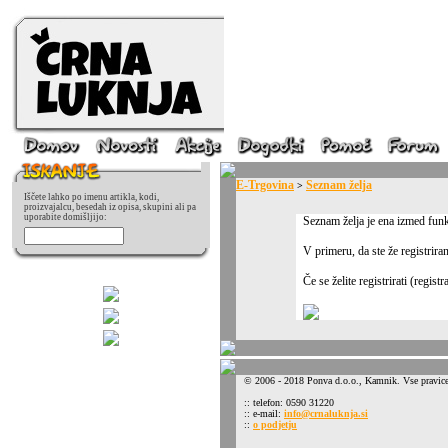
E-Trgovina
Seznam želja
>
Iščete lahko po imenu artikla, kodi,
proizvajalcu, besedah iz opisa, skupini ali pa
uporabite domišljijo:
Seznam želja je ena izmed funkc
V primeru, da ste že registrira
Če se želite registrirati (regi
© 2006 - 2018 Ponva d.o.o., Kamnik. Vse pravice
:: telefon: 0590 31220
:: e-mail:
info@crnaluknja.si
::
o podjetju