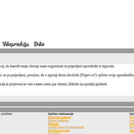
ij, do katerih imajo dostop samo registrirani in prijavljeni uporabniki te trgovine.
ni, ne pa prijavljeni, prosimo, da v zgornji desni okvirček (Prijavi se!) vpišete svoje uporabnišk
stracija je preprosta in vam vzame samo par minut), kliknite na spodnji gumbek.
 pridržane.
Splošne informacije
Spl
Postopek nakupa
Spl
Varnost nakupa
Cen
Piškotki
Pog
Vračilo blaga in reklamacije
Var
Pritožbe in spori
Avt
Kontakti